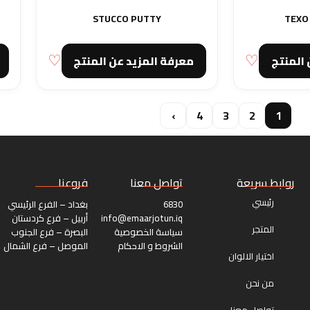
STUCCO PUTTY
TEXO
 المنتج
معرفة المزيد عن المنتج
›
4
3
2
1
روابط سريعة​
تواصل معنا
فروعنا
رئيسي
6830
بغداد – الفرع الرئيسي
info@emaarjotun.iq
أربيل – فرع كردستان
المتجر
سياسة الخصوصية
البصرة – فرع الجنوب
الشروط و الاحكام
الموصل – فرع الشمال
اختيار الالوان
من نحن
تواصل معنا