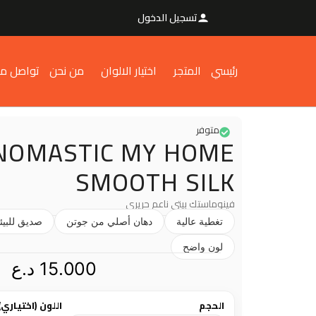
تسجيل الدخول
رئيسي
المتجر
اختيار الالوان
من نحن
تواصل مع
متوفر
NOMASTIC MY HOME
SMOOTH SILK
فينوماستك بيتي ناعم حريري
تغطية عالية
دهان أصلي من جوتن
صديق للبيئ
لون واضح
15.000
د.ع
الحجم
اللون (اختياري)